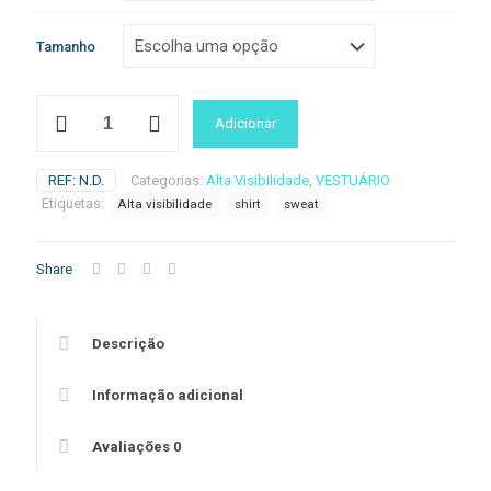
Tamanho
Quantidade
Adicionar
de
EC13
-
REF:
N.D.
Categorias:
Alta Visibilidade
,
VESTUÁRIO
Sweat-
Etiquetas:
Alta visibilidade
shirt
sweat
Shirt
de
alta
Share
visibilidade
Descrição
Informação adicional
Avaliações
0