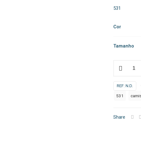
531
Cor
Tamanho
Quantidade
de
Camisa
REF:
N.D.
MC
531
cami
Share