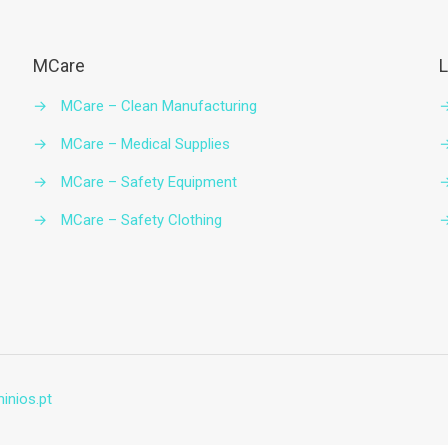
MCare
L
→
MCare – Clean Manufacturing
→
MCare – Medical Supplies
→
MCare – Safety Equipment
→
MCare – Safety Clothing
inios.pt