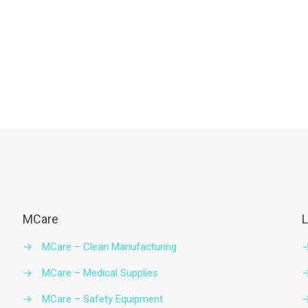
MCare
L
→
MCare – Clean Manufacturing
→
MCare – Medical Supplies
→
MCare – Safety Equipment