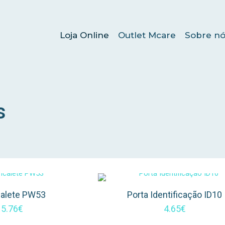
Loja Online
Outlet Mcare
Sobre nó
s
calete PW53
Porta Identificação ID10
5.76
€
4.65
€