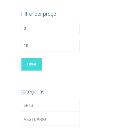
Filtrar por preço
Preço
mínimo
Preço
máximo
Filtrar
Categorias
EPI’S
VESTUÁRIO
Acessórios de EPI