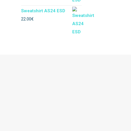
Sweatshirt AS24 ESD
Impermeável
22.00
€
Térmico
Soldador
Floresta
Descartável
Acessórios vestuario