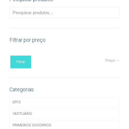
Filtrar por preço
Preço
Preço
Preço:
—
Filtrar
mínimo
máximo
Categorias
EPI’S
VESTUÁRIO
Acessórios de EPI
PRIMEIROS SOCORROS
CALÇADO
T-Shirts