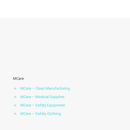
Floresta
Descartável
Acessórios vestuario
MCare
→
MCare – Clean Manufacturing
→
MCare – Medical Supplies
→
MCare – Safety Equipment
→
MCare – Safety Clothing