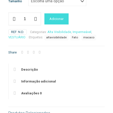
Tamanho
Quantidade
Adicionar
de
S495
-
REF:
N.D.
Categorias:
Alta Visibilidade
,
Impermeável
,
Fato
VESTUÁRIO
Etiquetas:
altavisibilidade
Fato
macaco
Macaco
Sealtex
Ultra
Share
Descrição
Informação adicional
Avaliações
0