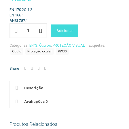
EN 170 2C-1.2
EN 166 1 F
ANSI Z87.1
Quantidade
Adicionar
de
Óculos
Visitante
Categorias:
EPI'S
,
Óculos
,
PROTEÇÃO VISUAL
Etiquetas:
de
Oculo
Proteção ocular
PW30
Segurança
Share
Descrição
Avaliações
0
Produtos Relacionados