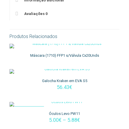
Informação adicional
Avaliações
0
Produtos Relacionados
Máscara (1710) FFP1 s/Válvula Cx20Unds
Galocha Kraken em EVA S5
56.43
€
EM PROMOÇÃO
Óculos Levo PW11
Price
5.00
€
–
5.88
€
range: