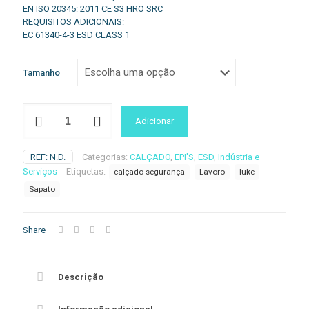
EN ISO 20345: 2011 CE S3 HRO SRC
REQUISITOS ADICIONAIS:
EC 61340-4-3 ESD CLASS 1
Tamanho
Quantidade
Adicionar
de
Sapato
Luke
REF:
N.D.
Categorias:
CALÇADO
,
EPI'S
,
ESD
,
Indústria e
Serviços
Etiquetas:
calçado segurança
Lavoro
luke
Sapato
Share
Descrição