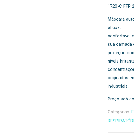
1720-C FFP 
Máscara auto
eficaz,
confortável e
sua camada d
proteção con
níveis irrita
concentraçõe
originados 
industriais.
Preço sob co
Categorias:
E
RESPIRATÓR