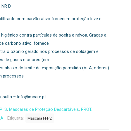
2 NR D
filtrante com carvão ativo fornecem proteção leve e
 higiênico contra partículas de poeira e névoa. Graças à
e carbono ativo, fornece
tra o ozônio gerado nos processos de soldagem e
ntes de gases e odores (em
s abaixo do limite de exposição permitido (VLA, odores)
em processos
nsulta – Info@mcare.pt
PI'S
,
Máscaras de Proteção Descartáveis
,
PROT.
IA
Etiqueta:
Máscara FFP2