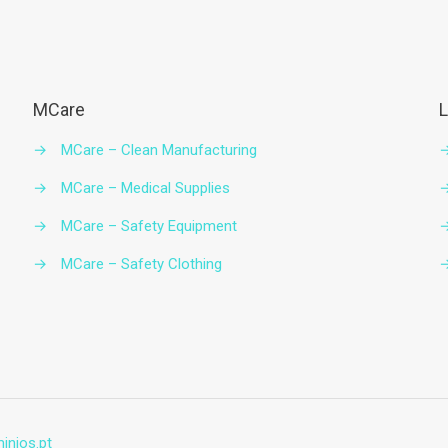
MCare
L
→
MCare – Clean Manufacturing
→
MCare – Medical Supplies
→
MCare – Safety Equipment
→
MCare – Safety Clothing
inios.pt