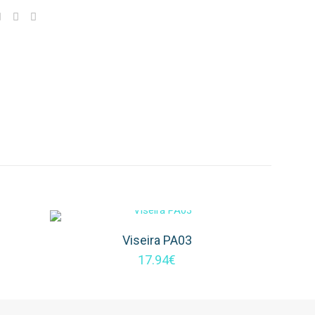
Viseira PA03
17.94
€