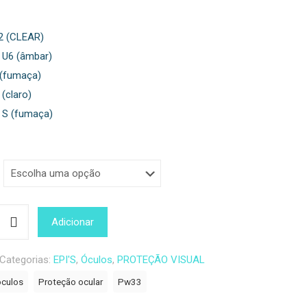
2 (CLEAR)
 U6 (âmbar)
 (fumaça)
(claro)
 S (fumaça)
Adicionar
Categorias:
EPI'S
,
Óculos
,
PROTEÇÃO VISUAL
óculos
Proteção ocular
Pw33