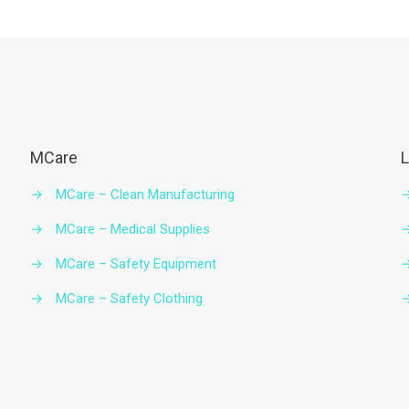
MCare
L
→
MCare – Clean Manufacturing
→
MCare – Medical Supplies
→
MCare – Safety Equipment
→
MCare – Safety Clothing