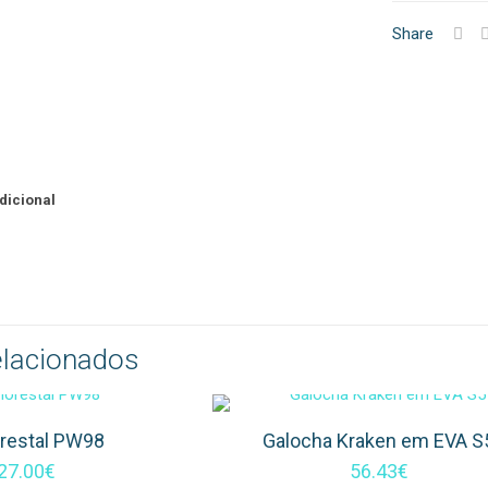
Segurança
Share
dicional
elacionados
orestal PW98
Galocha Kraken em EVA S
27.00
€
56.43
€