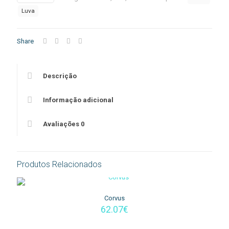
anti-
estática
Luva
Palma
em
PU
Share
Cinzento
Descrição
Informação adicional
Avaliações
0
Produtos Relacionados
Corvus
62.07
€