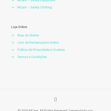
→
MCare – Safety Equipment
→
MCare – Safety Clothing
Loja Online
→
Área de Cliente
→
Livro de Reclamações Online
→
Política de Privacidade e Cookies
→
Termos e Condições
© 2020 MCare. All Rights Reserved. Desenolvido por: