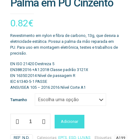
Palma em PU Cinzento
0.82
€
Revestimento em nylon e fibra de carbono, 13g, que desvia a
eletricidade estática.
Possui a palma da mão reparada em
PU.
Para uso em montagem eletrônica, testes e trabalhos de
precisão.
EN ISO 21420 Destreza 5
EN388:2016 +A1:2018 Classe padrão 3121X
EN 16350:2014 Nível de passagem R
IEC 61340-5-1 PASSE
ANSI/ISEA 105 – 2016 2016 Nível Corte A1
Tamanho
Quantidade
Adicionar
de
Luva
A199
REF:
N.D.
Categorias:
EPI'S
,
ESD
,
LUVAS
Etiquetas:
A199