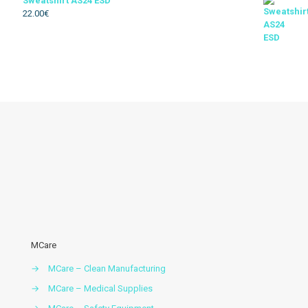
Sweatshirt AS24 ESD
22.00
€
Térmico
Soldador
Floresta
Descartável
Acessórios vestuario
MCare
→
MCare – Clean Manufacturing
→
MCare – Medical Supplies