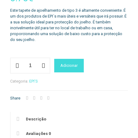
Este tapete de ajoelhamento de tipo 3 é altamente conveniente. É
um dos produtos de EPI´s mais úteis e versáteis que irá possuir. É
a sua solução ideal para protecção do joelho. É também
incrivelmente útil para ter no local de trabalho ou em casa,
proporcionando uma solução de baixo custo para a protecção
do seu joelho.
Quantidade
Adicionar
de
KP05
-
Categoria:
EPI'S
Almofada
para
ajoelhar
Share
Preto
Descrição
Avaliações
0