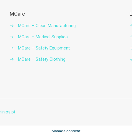
MCare
L
→
MCare – Clean Manufacturing
→
MCare – Medical Supplies
→
MCare – Safety Equipment
→
MCare – Safety Clothing
inios.pt
Manage consent