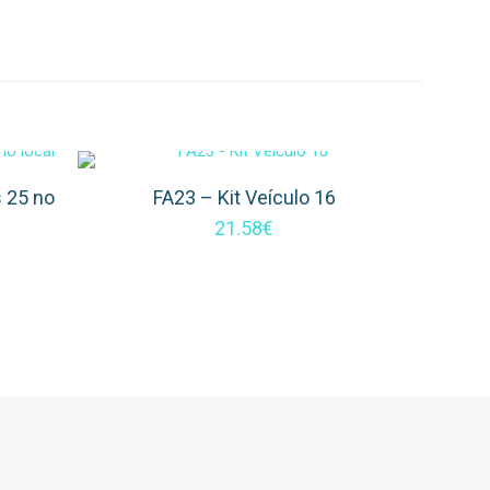
s 25 no
FA23 – Kit Veículo 16
21.58
€