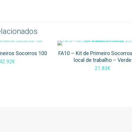
elacionados
imeiros Socorros 100
FA10 – Kit de Primeiro Socorro
local de trabalho – Verde
42.92
€
21.83
€