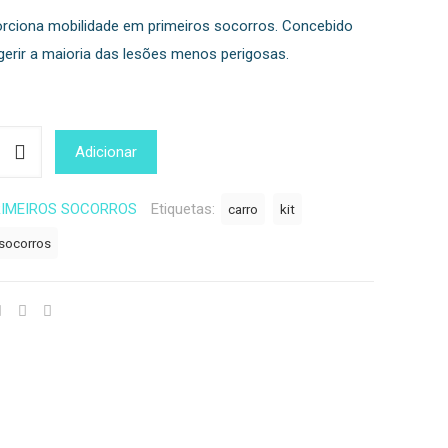
porciona mobilidade em primeiros socorros. Concebido
 gerir a maioria das lesões menos perigosas.
Adicionar
RIMEIROS SOCORROS
Etiquetas:
carro
kit
socorros