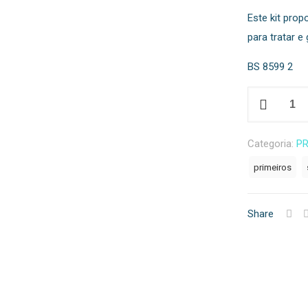
Este kit pro
para tratar e
BS 8599 2
Quantidade
de
FA22
Categoria:
P
-
primeiros
Kit
Veículo
8
Share