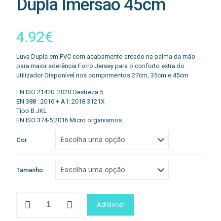
Dupla Imersão 45cm
4.92
€
Luva Dupla em PVC com acabamento areado na palma da mão
para maior aderência Forro Jersey para o conforto extra do
utilizador Disponível nos comprimentos 27cm, 35cm e 45cm
EN ISO 21420: 2020 Destreza 5
EN 388 : 2016 + A1: 2018 3121X
Tipo B JKL
EN ISO 374-5:2016 Micro organismos
Cor
Tamanho
Quantidade
Adicionar
de
A845