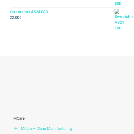
Impermeável
Sweatshirt AS24 ESD
22.00
€
Térmico
Soldador
Floresta
Descartável
Acessórios vestuario
MCare
→
MCare – Clean Manufacturing