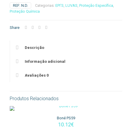
-
REF:
N.D.
Categorias:
EPI'S
,
LUVAS
,
Proteção Específica
,
Luva
Proteção Química
de
PVC
de
Share
Dupla
Imersão
45cm
Descrição
Informação adicional
Avaliações
0
Produtos Relacionados
Boné PS59
10.12
€