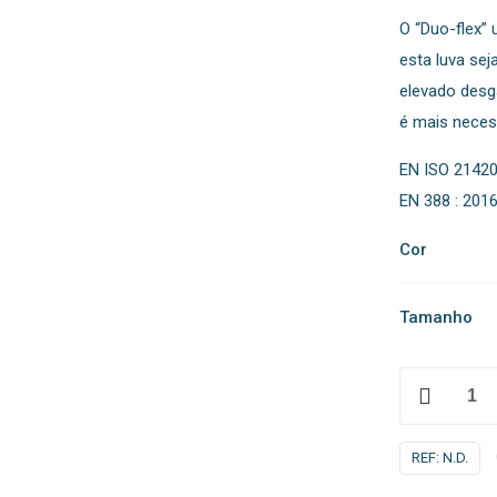
O “Duo-flex”
esta luva se
elevado desg
é mais neces
EN ISO 21420
EN 388 : 201
Cor
Tamanho
Quantidade
de
A175
REF:
N.D.
-