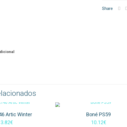
Luva
Share
Duo-
Flex
dicional
elacionados
6 Artic Winter
Boné PS59
3.82
€
10.12
€