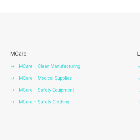
MCare
L
→
MCare – Clean Manufacturing
→
MCare – Medical Supplies
→
MCare – Safety Equipment
→
MCare – Safety Clothing