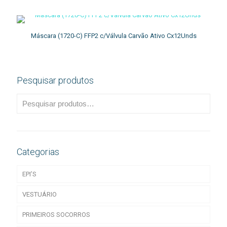
Máscara (1720-C) FFP2 c/Válvula Carvão Ativo Cx12Unds
Pesquisar produtos
Categorias
EPI’S
VESTUÁRIO
Acessórios de EPI
PRIMEIROS SOCORROS
CALÇADO
T-Shirts