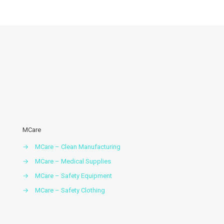
Floresta
Descartável
Acessórios vestuario
MCare
→
MCare – Clean Manufacturing
→
MCare – Medical Supplies
→
MCare – Safety Equipment
→
MCare – Safety Clothing