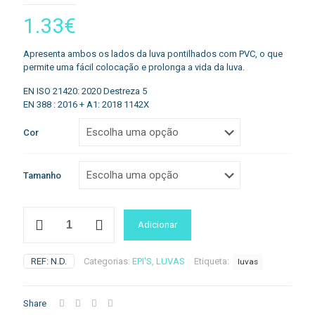
1.33
€
Apresenta ambos os lados da luva pontilhados com PVC, o que
permite uma fácil colocação e prolonga a vida da luva.
EN ISO 21420: 2020 Destreza 5
EN 388 : 2016 + A1: 2018 1142X
Cor
Tamanho
Quantidade
Adicionar
de
A113
-
REF:
N.D.
Categorias:
EPI'S
,
LUVAS
Etiqueta:
luvas
Luva
Polka
Dot
Share
Plus