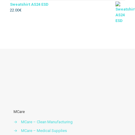
Sweatshirt AS24 ESD
22.00
€
Térmico
Soldador
Floresta
Descartável
Acessórios vestuario
MCare
→
MCare – Clean Manufacturing
→
MCare – Medical Supplies