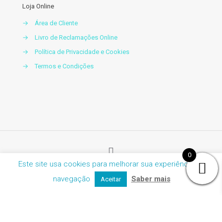
Loja Online
→
Área de Cliente
→
Livro de Reclamações Online
→
Política de Privacidade e Cookies
→
Termos e Condições
0
Este site usa cookies para melhorar sua experiência de
© 2020 MCare. All Rights Reserved. Desenolvido por:
navegação
Saber mais
Aceitar
Dominios.pt