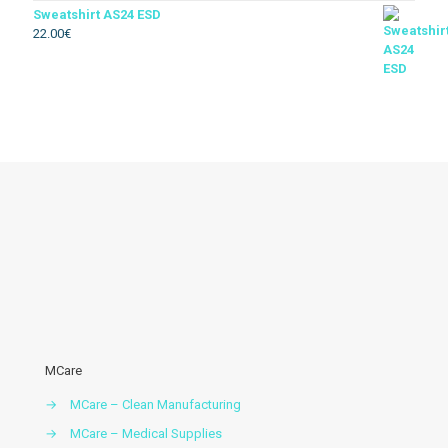
Sweatshirt AS24 ESD
22.00
€
Térmico
Soldador
Floresta
Descartável
Acessórios vestuario
MCare
→
MCare – Clean Manufacturing
→
MCare – Medical Supplies