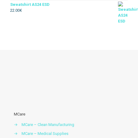
Sweatshirt AS24 ESD
22.00
€
Térmico
Soldador
Floresta
Descartável
Acessórios vestuario
MCare
→
MCare – Clean Manufacturing
→
MCare – Medical Supplies