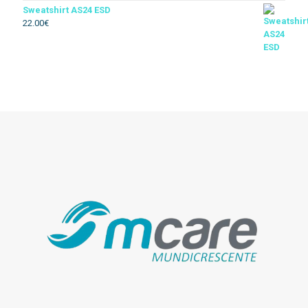
Sweatshirt AS24 ESD
22.00
€
Térmico
Soldador
Floresta
Descartável
Acessórios vestuario