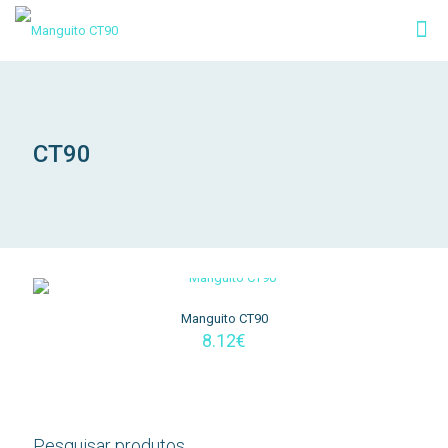
CT90
Manguito CT90
8.12
€
Pesquisar produtos