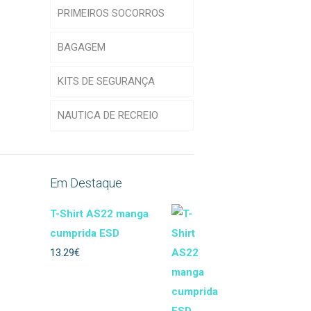
PRIMEIROS SOCORROS
CALÇADO
T-Shirts
BAGAGEM
LUVAS
ESD
Acessórios calçado
KITS DE SEGURANÇA
PROT. RESPIRATÓRIA
Indústria Alimentar
Bombeiros/Militar
ESD
NAUTICA DE RECREIO
PROTEÇÃO AUDITIVA
Indústria Base
ESD
Luvas Descartáveis
Acessórios proteçao
PROTEÇÃO DA CABEÇA
Saúde, estética e
Executivo
Luvas Indústria
Filtros
Abafadores
limpeza
Alimentar
Em Destaque
Floresta
Máscaras de
Acessórios auditivos
Acessórios
Hotelaria
Proteção Descartáveis
capacetes
Multi-usos
T-Shirt AS22 manga
Galochas
cumprida ESD
Alta Visibilidade
Proteção Arco
Máscaras de
Bonés de Proteção
Indústria e Serviços
13.29
€
Proteção Reutilizáveis
Ignífugo
Proteção Corte
Capacete
Máscaras Soldadura
Multinorma
Proteção Específica