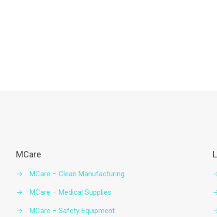
MCare
L
→
MCare – Clean Manufacturing
→
MCare – Medical Supplies
→
MCare – Safety Equipment