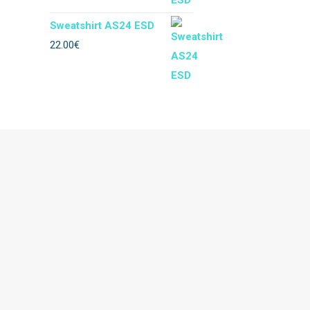
Sweatshirt AS24 ESD
Impermeável
22.00
€
Térmico
Soldador
Floresta
Descartável
Acessórios vestuario