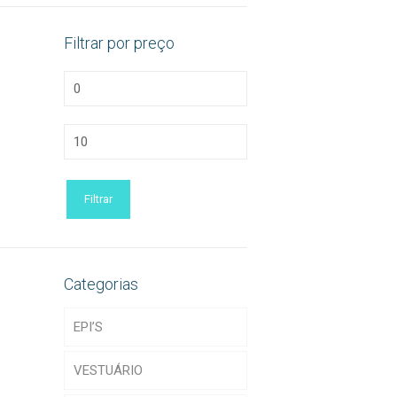
Filtrar por preço
Preço
mínimo
Preço
máximo
Filtrar
Categorias
EPI’S
VESTUÁRIO
Acessórios de EPI