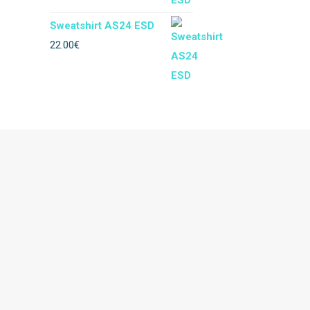
Sweatshirt AS24 ESD
Impermeável
22.00
€
Térmico
Soldador
Floresta
Descartável
Acessórios vestuario