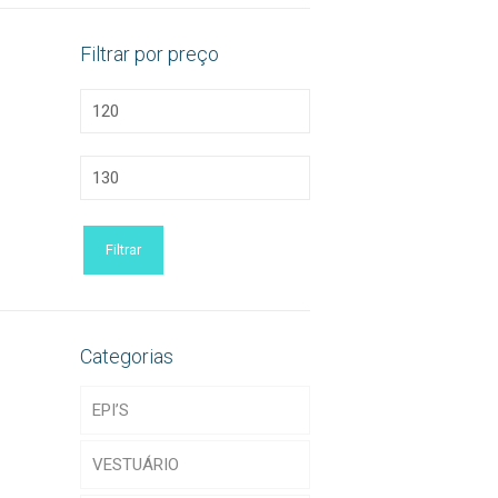
Filtrar por preço
Preço
mínimo
Preço
máximo
Filtrar
Categorias
EPI’S
VESTUÁRIO
Acessórios de EPI