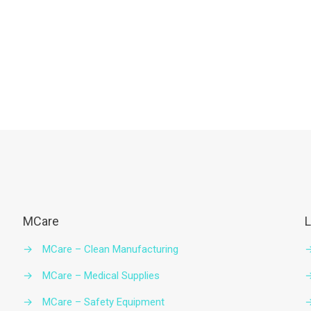
MCare
L
→
MCare – Clean Manufacturing
→
MCare – Medical Supplies
→
MCare – Safety Equipment