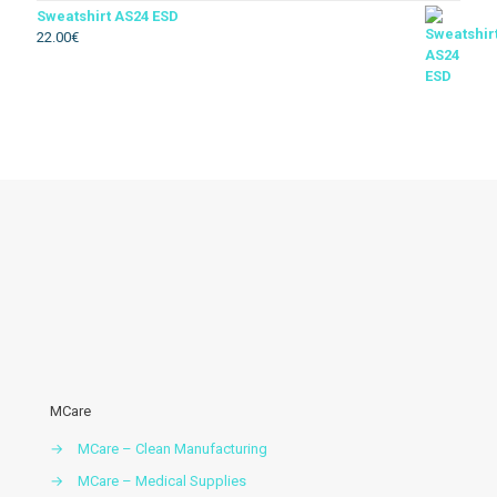
Sweatshirt AS24 ESD
22.00
€
Térmico
Soldador
Floresta
Descartável
Acessórios vestuario
MCare
→
MCare – Clean Manufacturing
→
MCare – Medical Supplies