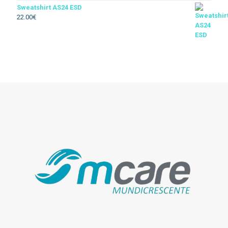
Sweatshirt AS24 ESD
22.00
€
Térmico
Soldador
Floresta
Descartável
Acessórios vestuario