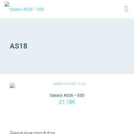
AS18
Casaco AS26 – ESD
21.18
€
Pesquisar produtos