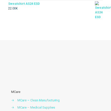
Sweatshirt AS24 ESD
22.00
€
Térmico
Soldador
Floresta
Descartável
Acessórios vestuario
MCare
→
MCare – Clean Manufacturing
→
MCare – Medical Supplies