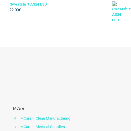
Sweatshirt AS24 ESD
22.00
€
Térmico
Soldador
Floresta
Descartável
Acessórios vestuario
MCare
→
MCare – Clean Manufacturing
→
MCare – Medical Supplies